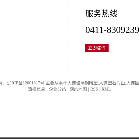
服务热线
0411-830923
立即咨询
案号：
辽ICP备12001817号
主要从事于
大连玻璃钢雕塑
,
大连塑石假山
,
大连
热推信息
|
企业分站
|
网站地图
|
RSS
|
XML