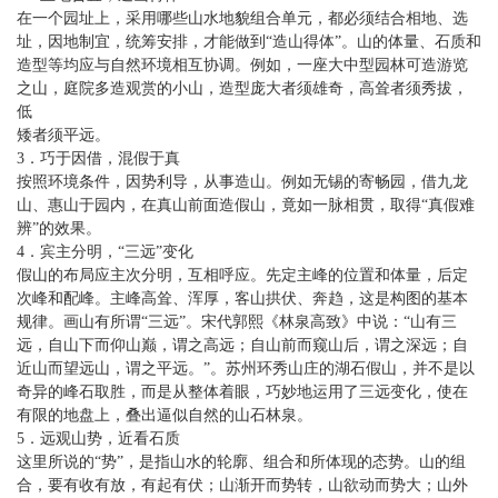
在一个园址上，采用哪些山水地貌组合单元，都必须结合相地、选
址，因地制宜，统筹安排，才能做到“造山得体”。山的体量、石质和
造型等均应与自然环境相互协调。例如，一座大中型园林可造游览
之山，庭院多造观赏的小山，造型庞大者须雄奇，高耸者须秀拔，
低
矮者须平远。
3．巧于因借，混假于真
按照环境条件，因势利导，从事造山。例如无锡的寄畅园，借九龙
山、惠山于园内，在真山前面造假山，竟如一脉相贯，取得“真假难
辨”的效果。
4．宾主分明，“三远”变化
假山的布局应主次分明，互相呼应。先定主峰的位置和体量，后定
次峰和配峰。主峰高耸、浑厚，客山拱伏、奔趋，这是构图的基本
规律。画山有所谓“三远”。宋代郭熙《林泉高致》中说：“山有三
远，自山下而仰山巅，谓之高远；自山前而窥山后，谓之深远；自
近山而望远山，谓之平远。”。苏州环秀山庄的湖石假山，并不是以
奇异的峰石取胜，而是从整体着眼，巧妙地运用了三远变化，使在
有限的地盘上，叠出逼似自然的山石林泉。
5．远观山势，近看石质
这里所说的“势”，是指山水的轮廓、组合和所体现的态势。山的组
合，要有收有放，有起有伏；山渐开而势转，山欲动而势大；山外