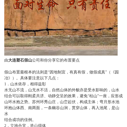
由
大连塑石假山
公司和你分享它的布置要点
假山布置最根本的法则是“因地制宜，有真有假，做假成真”（《园
冶》）。具体要注意以下几点：
1．山水依存，相得益彰
水无山不流，山无水不活，自然山体的外貌亦是受水影响的，山水
结合可以取得刚柔共济、动静交呈的效果，避免“枯山”一座，应形成
山环水抱之势。苏州环秀山庄，山峦起伏，构成主体；弯月形水池
环抱山体西、南两面，一条幽谷山涧，贯穿山体，再入池尾，是山
水
结合成功的佳例。
2．立地合宜，造山得体