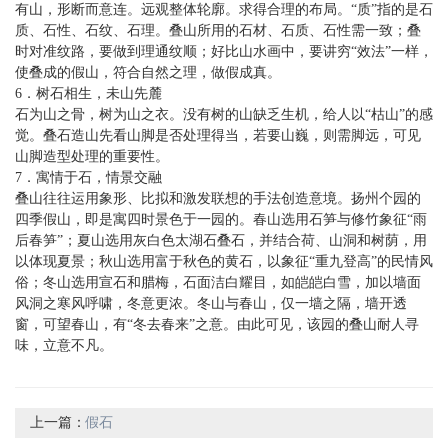
有山，形断而意连。远观整体轮廓。求得合理的布局。“质”指的是石
质、石性、石纹、石理。叠山所用的石材、石质、石性需一致；叠
时对准纹路，要做到理通纹顺；好比山水画中，要讲穷“效法”一样，
使叠成的假山，符合自然之理，做假成真。
6．树石相生，未山先麓
石为山之骨，树为山之衣。没有树的山缺乏生机，给人以“枯山”的感
觉。叠石造山先看山脚是否处理得当，若要山巍，则需脚远，可见
山脚造型处理的重要性。
7．寓情于石，情景交融
叠山往往运用象形、比拟和激发联想的手法创造意境。扬州个园的
四季假山，即是寓四时景色于一园的。春山选用石笋与修竹象征“雨
后春笋”；夏山选用灰白色太湖石叠石，并结合荷、山洞和树荫，用
以体现夏景；秋山选用富于秋色的黄石，以象征“重九登高”的民情风
俗；冬山选用宣石和腊梅，石面洁白耀目，如皑皑白雪，加以墙面
风洞之寒风呼啸，冬意更浓。冬山与春山，仅一墙之隔，墙开透
窗，可望春山，有“冬去春来”之意。由此可见，该园的叠山耐人寻
味，立意不凡。
上一篇：
假石