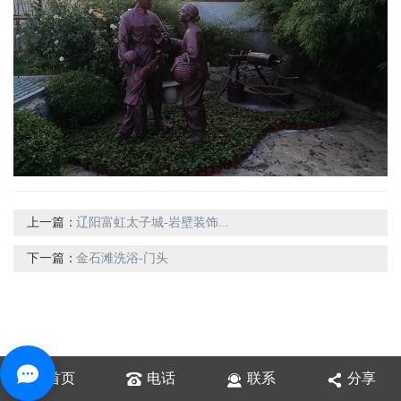
上一篇：
辽阳富虹太子城-岩壁装饰...
下一篇：
金石滩洗浴-门头
首页
电话
联系
分享