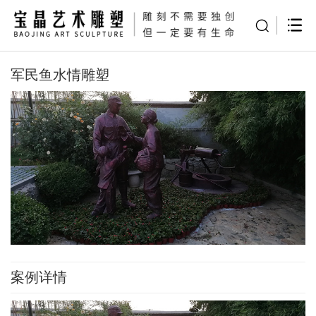
军民鱼水情雕塑
案例详情